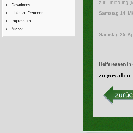
zur Einladung
(M
Downloads
Samstag 14. Mä
Links zu Freunden
Impressum
Bradle
Archiv
Samstag 25. Ap
Helferessen in
zu
allen
(fast)