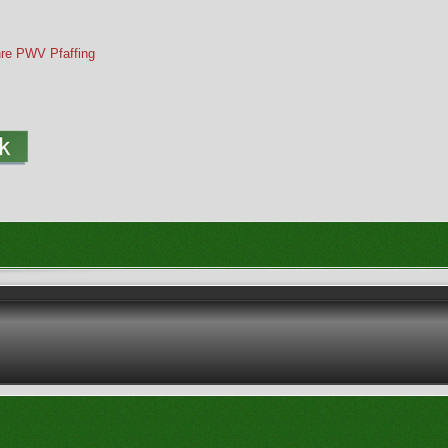
hre PWV Pfaffing