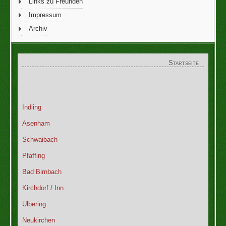
Links zu Freunden
Impressum
Archiv
Startseite
Indling
Asenham
Schwaibach
Pfaffing
Bad Birnbach
Kirchdorf / Inn
Ulbering
Neukirchen